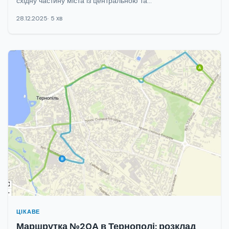
східну частину міста із центральною та...
28.12.2025
5 хв
ЦІКАВЕ
Маршрутка №20А в Тернополі: розклад