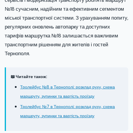
сервісів і модернізація транспорту роблять маршрут
№18 сучасним, надійним та ефективним сегментом
міської транспортної системи. З урахуванням попиту,
регулярних оновлень автопарку та доступних
тарифів маршрутка №18 залишається важливим
транспортним рішенням для жителів і гостей
Тернополя.
📖 Читайте також:
Тролейбус №8 в Тернополі: розклад руху, схема
маршруту, зупинки та вартість проїзду
Тролейбус №7 в Тернополі: розклад руху, схема
маршруту, зупинки та вартість проїзду