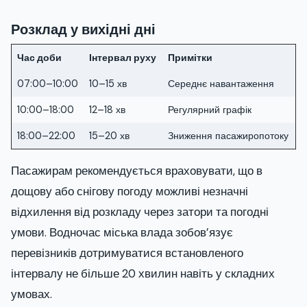
Розклад у вихідні дні
Час доби
Інтервал руху
Примітки
07:00–10:00
10–15 хв
Середнє навантаження
10:00–18:00
12–18 хв
Регулярний графік
18:00–22:00
15–20 хв
Зниження пасажиропотоку
Пасажирам рекомендується враховувати, що в
дощову або снігову погоду можливі незначні
відхилення від розкладу через затори та погодні
умови. Водночас міська влада зобов’язує
перевізників дотримуватися встановленого
інтервалу не більше 20 хвилин навіть у складних
умовах.