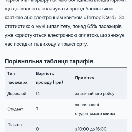
що дозволяють оплачувати проїзд банківською
карткою або електронним квитком «TernopilCard». За
статистикою муніципалітету, понад 65% пасажирів
уже користуються електронною оплатою, що знижує
час посадки та виходу з транспорту.
Порівняльна таблиця тарифів
Тип
Вартість
Примітка
пасажира
проїзду (грн)
Дорослий
14
за звичайного рейсу
за наявності
Студент
7
студентського квитка
Пільгові
0
з 10:00 до 16:00