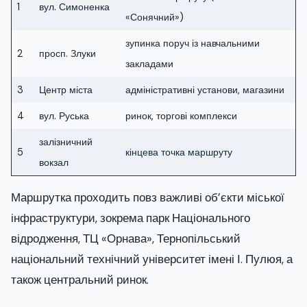
1
вул. Симоненка
«Сонячний»)
зупинка поруч із навчальними
2
просп. Злуки
закладами
3
Центр міста
адміністративні установи, магазини
4
вул. Руська
ринок, торгові комплекси
залізничний
5
кінцева точка маршруту
вокзал
Маршрутка проходить повз важливі об’єкти міської
інфраструктури, зокрема парк Національного
відродження, ТЦ «Орнава», Тернопільський
національний технічний університет імені І. Пулюя, а
також центральний ринок.