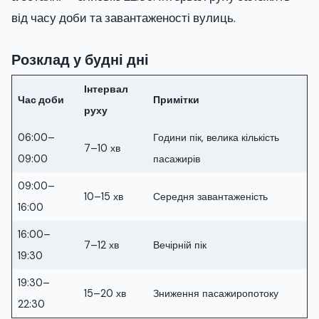
від часу доби та завантаженості вулиць.
Розклад у будні дні
Інтервал
Час доби
Примітки
руху
06:00–
Години пік, велика кількість
7–10 хв
09:00
пасажирів
09:00–
10–15 хв
Середня завантаженість
16:00
16:00–
7–12 хв
Вечірній пік
19:30
19:30–
15–20 хв
Зниження пасажиропотоку
22:30