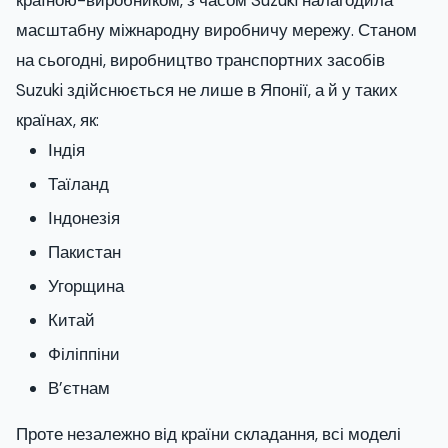
країною-виробником, з часом Suzuki налагодила
масштабну міжнародну виробничу мережу. Станом
на сьогодні, виробництво транспортних засобів
Suzuki здійснюється не лише в Японії, а й у таких
країнах, як:
Індія
Таїланд
Індонезія
Пакистан
Угорщина
Китай
Філіппіни
В’єтнам
Проте незалежно від країни складання, всі моделі