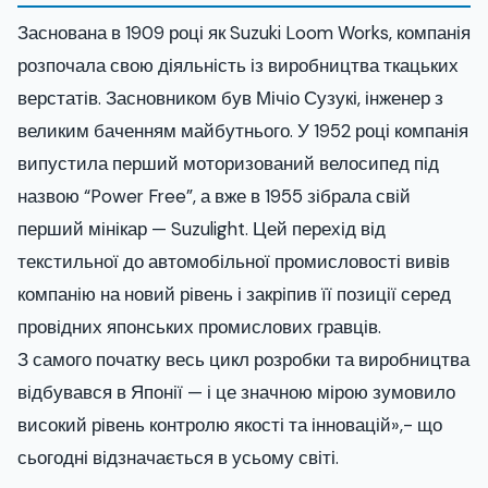
Заснована в 1909 році як Suzuki Loom Works, компанія
розпочала свою діяльність із виробництва ткацьких
верстатів. Засновником був Мічіо Сузукі, інженер з
великим баченням майбутнього. У 1952 році компанія
випустила перший моторизований велосипед під
назвою “Power Free”, а вже в 1955 зібрала свій
перший мінікар — Suzulight. Цей перехід від
текстильної до автомобільної промисловості вивів
компанію на новий рівень і закріпив її позиції серед
провідних японських промислових гравців.
З самого початку весь цикл розробки та виробництва
відбувався в Японії — і це значною мірою зумовило
високий рівень контролю якості та інновацій»,- що
сьогодні відзначається в усьому світі.