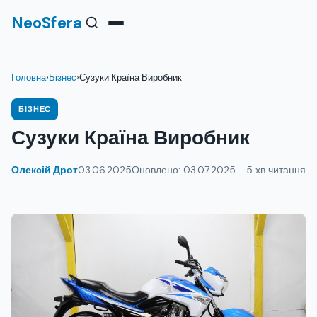
NeoSfera
Головна
›
Бізнес
›
Сузуки Країна Виробник
БІЗНЕС
Сузуки Країна Виробник
Олексій Дрот
03.06.2025
Оновлено: 03.07.2025
5 хв читання