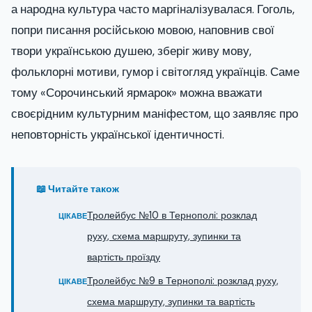
а народна культура часто маргіналізувалася. Гоголь,
попри писання російською мовою, наповнив свої
твори українською душею, зберіг живу мову,
фольклорні мотиви, гумор і світогляд українців. Саме
тому «Сорочинський ярмарок» можна вважати
своєрідним культурним маніфестом, що заявляє про
неповторність української ідентичності.
📖 Читайте також
Тролейбус №10 в Тернополі: розклад
ЦІКАВЕ
руху, схема маршруту, зупинки та
вартість проїзду
Тролейбус №9 в Тернополі: розклад руху,
ЦІКАВЕ
схема маршруту, зупинки та вартість