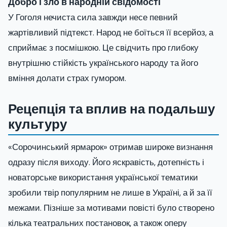
Добро і зло в народній свідомості
У Гоголя нечиста сила завжди несе певний
жартівливий підтекст. Народ не боїться її всерйоз, а
сприймає з посмішкою. Це свідчить про глибоку
внутрішню стійкість українського народу та його
вміння долати страх гумором.
Рецепція та вплив на подальшу
культуру
«Сорочинський ярмарок» отримав широке визнання
одразу після виходу. Його яскравість, дотепність і
новаторське використання української тематики
зробили твір популярним не лише в Україні, а й за її
межами. Пізніше за мотивами повісті було створено
кілька театральних постановок, а також оперу