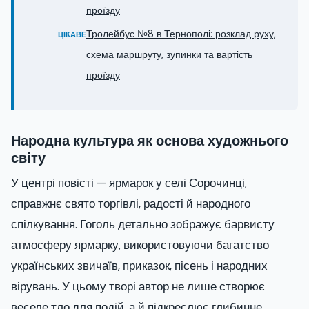
проїзду
Тролейбус №8 в Тернополі: розклад руху,
ЦІКАВЕ
схема маршруту, зупинки та вартість
проїзду
Народна культура як основа художнього
світу
У центрі повісті — ярмарок у селі Сорочинці,
справжнє свято торгівлі, радості й народного
спілкування. Гоголь детально зображує барвисту
атмосферу ярмарку, використовуючи багатство
українських звичаїв, приказок, пісень і народних
вірувань. У цьому творі автор не лише створює
веселе тло для подій, а й підкреслює глибинне