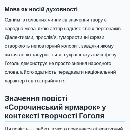
Мова як носій духовності
Одним із головних чинників значення твору є
народна мова, якою автор наділяє своїх персонажів.
Діалектизми, прислів’я, гумористичні фрази
створюють неповторний колорит, завдяки якому
читач легко занурюється в українську атмосферу.
Гоголь демонструє не просто знання народного
слова, а його здатність передавати національний
характер і світосприйняття.
Значення повісті
«Сорочинський ярмарок» у
контексті творчості Гоголя
Ця повість — дебют, з якого починався літературний