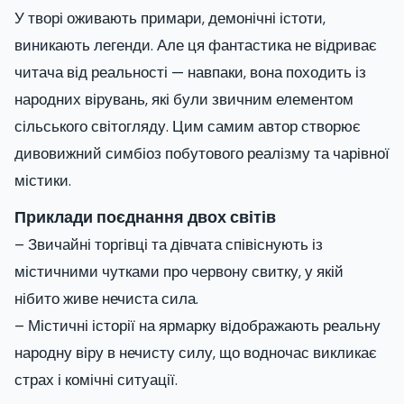
У творі оживають примари, демонічні істоти,
виникають легенди. Але ця фантастика не відриває
читача від реальності — навпаки, вона походить із
народних вірувань, які були звичним елементом
сільського світогляду. Цим самим автор створює
дивовижний симбіоз побутового реалізму та чарівної
містики.
Приклади поєднання двох світів
– Звичайні торгівці та дівчата співіснують із
містичними чутками про червону свитку, у якій
нібито живе нечиста сила.
– Містичні історії на ярмарку відображають реальну
народну віру в нечисту силу, що водночас викликає
страх і комічні ситуації.