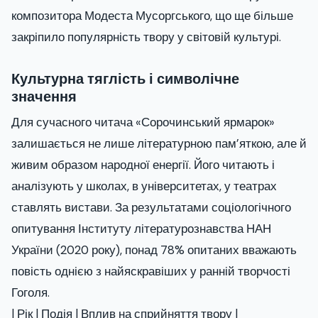
композитора Модеста Мусоргського, що ще більше
закріпило популярність твору у світовій культурі.
Культурна тяглість і символічне
значення
Для сучасного читача «Сорочинський ярмарок»
залишається не лише літературною пам’яткою, але й
живим образом народної енергії. Його читають і
аналізують у школах, в університетах, у театрах
ставлять вистави. За результатами соціологічного
опитування Інституту літературознавства НАН
України (2020 року), понад 78% опитаних вважають
повість однією з найяскравіших у ранній творчості
Гоголя.
| Рік | Подія | Вплив на сприйняття твору |