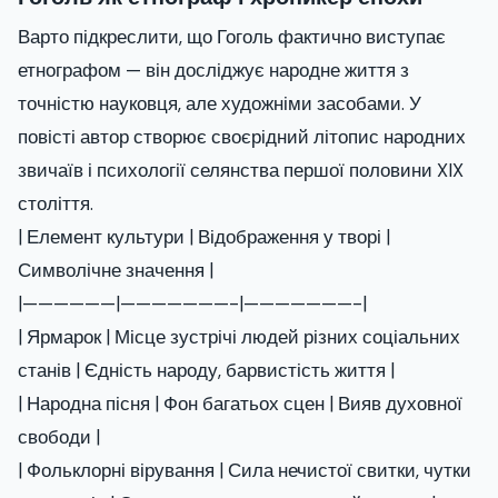
Варто підкреслити, що Гоголь фактично виступає
етнографом — він досліджує народне життя з
точністю науковця, але художніми засобами. У
повісті автор створює своєрідний літопис народних
звичаїв і психології селянства першої половини XIX
століття.
| Елемент культури | Відображення у творі |
Символічне значення |
|——————|———————-|———————-|
| Ярмарок | Місце зустрічі людей різних соціальних
станів | Єдність народу, барвистість життя |
| Народна пісня | Фон багатьох сцен | Вияв духовної
свободи |
| Фольклорні вірування | Сила нечистої свитки, чутки