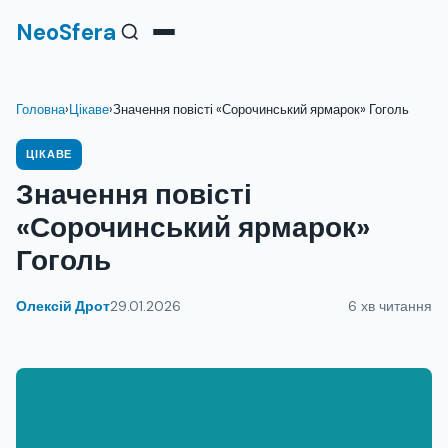
NeoSfera
Головна
›
Цікаве
›
Значення повісті «Сорочинський ярмарок» Гоголь
ЦІКАВЕ
Значення повісті
«Сорочинський ярмарок»
Гоголь
Олексій Дрот
29.01.2026
6 хв читання