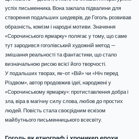
успіх письменника. Вона заклала підвалини для
створення подальших шедеврів, де Гоголь розвивав
образність, комізм і народні мотиви. Значення
«Сорочинського ярмарку» полягає у тому, що саме
тут зародився гоголівський художній метод —
змішання реальності та фантастики, що стало
визначальною рисою всієї його творчості.
У подальших творах, як-от «Вій» чи «Ніч перед
Різдвом», автор продовжив ідеї, народжені у
«Сорочинському ярмарку»: протиставлення добра і
зла, віра в магічну силу слова, любов до простих
людей. Повість стала своєрідним ескізом
майбутнього письменницького всесвіту.
Гоголь як етнограф і хроникер епохи