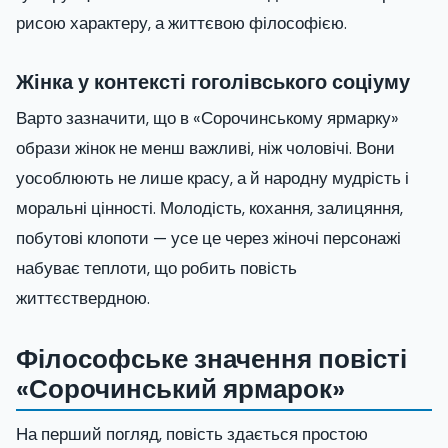
рисою характеру, а життєвою філософією.
Жінка у контексті гоголівського соціуму
Варто зазначити, що в «Сорочинському ярмарку»
образи жінок не менш важливі, ніж чоловічі. Вони
уособлюють не лише красу, а й народну мудрість і
моральні цінності. Молодість, кохання, залицяння,
побутові клопоти — усе це через жіночі персонажі
набуває теплоти, що робить повість
життєствердною.
Філософське значення повісті
«Сорочинський ярмарок»
На перший погляд, повість здається простою