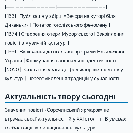
|——|—————————-|———————————–|
| 1831 | Публікація у збірці «Вечори на хуторі біля
Диканьки» | Початок гоголівського феномену |
| 1874 | Створення опери Мусоргського | Закріплення
повісті в музичній культурі |
| 1991 | Включення до шкільної програми Незалежної
України | Формування національної ідентичності |
| 2020 | Зростання уваги до фольклорних сюжетів у
культурі | Переосмислення традицій у сучасності |
Актуальність твору сьогодні
Значення повісті «Сорочинський ярмарок» не
втрачає своєї актуальності й у XXI столітті. В умовах
глобалізації, коли національні культури