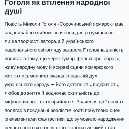
Гоголя як втілення народної
душі
Повість Миколи Гоголя «Сорочинський ярмарок» має
надзвичайно глибоке значення для розуміння не
лише творчості автора, а й українського
національного світогляду загалом. Її головна цінність
полягає в тому, що через гумор, фольклорні образи,
живу народну мову й яскраві сцени ярмаркового
життя письменник показав справжній дух
українського народу — його дотепність, відкритість,
любов до життя й водночас схильність до
міфологічного світосприйняття. Значення цієї повісті
полягає в поєднанні реалістичності побутових сцен
із елементами фантастики, що зумовило народження
неповторного «гоголівського колориту», який став