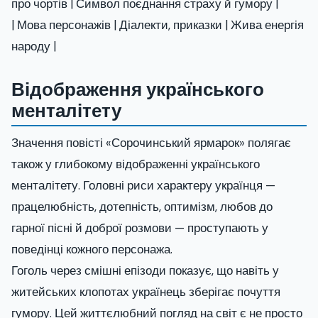
про чортів | Символ поєднання страху й гумору |
| Мова персонажів | Діалекти, приказки | Жива енергія
народу |
Відображення українського
менталітету
Значення повісті «Сорочинський ярмарок» полягає
також у глибокому відображенні українського
менталітету. Головні риси характеру українця —
працелюбність, дотепність, оптимізм, любов до
гарної пісні й доброї розмови — проступають у
поведінці кожного персонажа.
Гоголь через смішні епізоди показує, що навіть у
житейських клопотах українець зберігає почуття
гумору. Цей життєлюбний погляд на світ є не просто