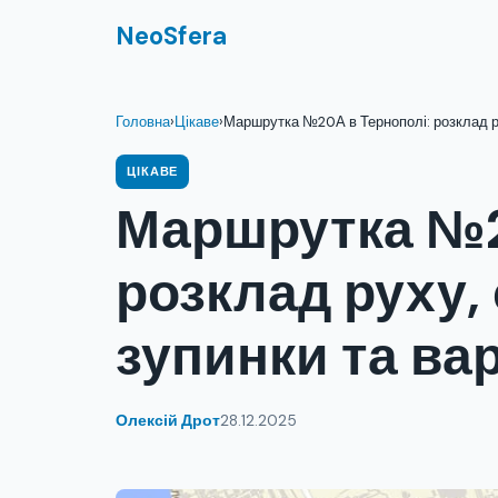
NeoSfera
Головна
›
Цікаве
›
Маршрутка №20А в Тернополі: розклад ру
ЦІКАВЕ
Маршрутка №2
розклад руху,
зупинки та вар
Олексій Дрот
28.12.2025