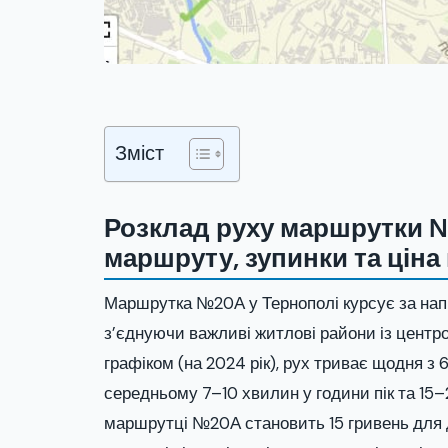
Зміст
Розклад руху маршрутки №
маршруту, зупинки та ціна
Маршрутка №20А у Тернополі курсує за напр
з’єднуючи важливі житлові райони із центр
графіком (на 2024 рік), рух триває щодня з 
середньому 7–10 хвилин у години пік та 15–
маршрутці №20А становить 15 гривень для до