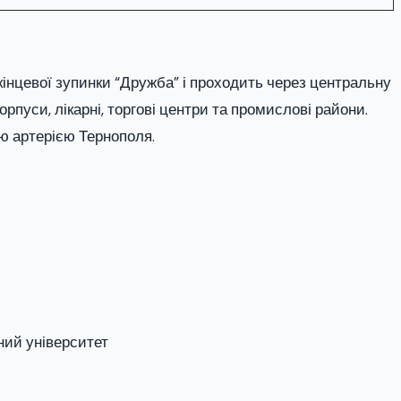
нцевої зупинки “Дружба” і проходить через центральну
рпуси, лікарні, торгові центри та промислові райони.
ю артерією Тернополя.
ний університет