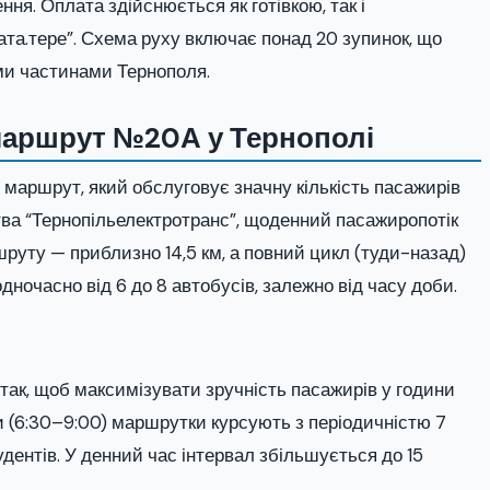
ення. Оплата здійснюється як готівкою, так і
та.тере”. Схема руху включає понад 20 зупинок, що
ми частинами Тернополя.
маршрут №20А у Тернополі
аршрут, який обслуговує значну кількість пасажирів
ва “Тернопільелектротранс”, щоденний пасажиропотік
руту — приблизно 14,5 км, а повний цикл (туди-назад)
дночасно від 6 до 8 автобусів, залежно від часу доби.
ак, щоб максимізувати зручність пасажирів у години
и (6:30–9:00) маршрутки курсують з періодичністю 7
удентів. У денний час інтервал збільшується до 15