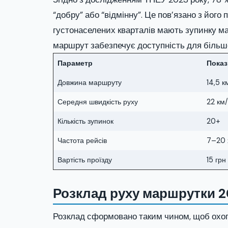
“добру” або “відмінну”. Це пов’язано з його
густонаселених кварталів мають зупинку м
маршрут забезпечує доступність для більшо
Параметр
Показ
Довжина маршруту
14,5 к
Середня швидкість руху
22 км/
Кількість зупинок
20+
Частота рейсів
7–20 
Вартість проїзду
15 грн
Розклад руху маршрутки 2
Розклад сформовано таким чином, щоб охопи