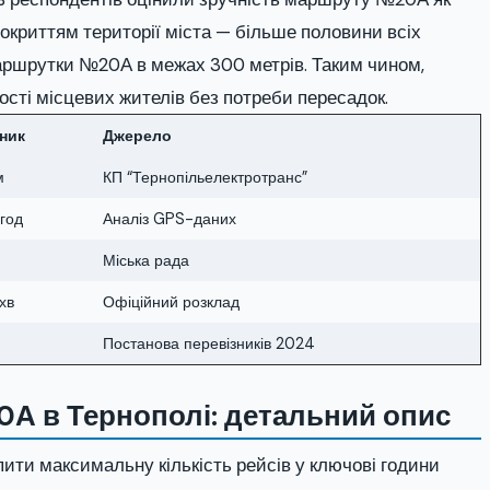
 покриттям території міста — більше половини всіх
аршрутки №20А в межах 300 метрів. Таким чином,
сті місцевих жителів без потреби пересадок.
ник
Джерело
м
КП “Тернопільелектротранс”
год
Аналіз GPS-даних
Міська рада
хв
Офіційний розклад
Постанова перевізників 2024
0А в Тернополі: детальний опис
ти максимальну кількість рейсів у ключові години