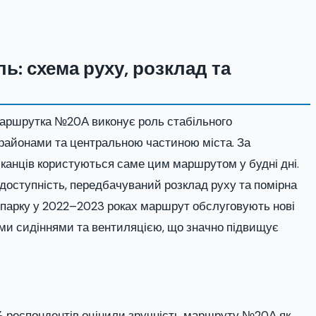
: схема руху, розклад та
 маршрутка №20А виконує роль стабільного
орайонами та центральною частиною міста. За
шканців користуються саме цим маршрутом у будні дні.
доступність, передбачуваний розклад руху та помірна
ня парку у 2022–2023 роках маршрут обслуговують нові
ми сидіннями та вентиляцією, що значно підвищує
 % респондентів оцінили зручність маршруту №20А як