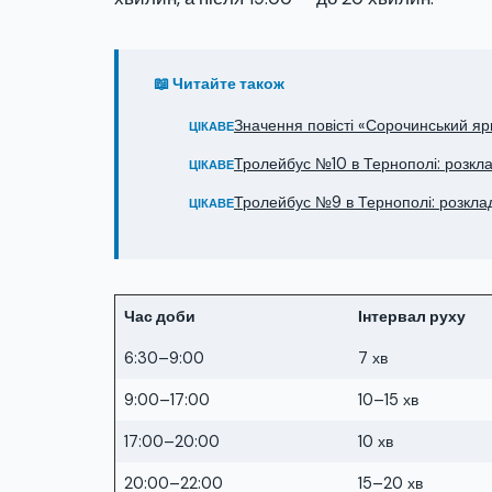
📖 Читайте також
Значення повісті «Сорочинський яр
ЦІКАВЕ
Тролейбус №10 в Тернополі: розклад
ЦІКАВЕ
Тролейбус №9 в Тернополі: розклад 
ЦІКАВЕ
Час доби
Інтервал руху
6:30–9:00
7 хв
9:00–17:00
10–15 хв
17:00–20:00
10 хв
20:00–22:00
15–20 хв