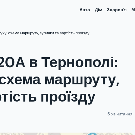
Авто
Дім
Здоров’я
М
ху, схема маршруту, зупинки та вартість проїзду
0А в Тернополі:
 схема маршруту,
тість проїзду
5 хв читання