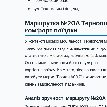
Промисловий район
вул. Текстильна (кінцева)
Маршрутка №20А Тернопіль
комфорт поїздки
У контексті міської мобільності Тернополя
транспортного зв’язку між південними мікр
статистикою міської ради, близько 12 % ме
Основними причинами його популярності є 
вартість проїзду. Крім того, після оновлен
автобуси марки “Богдан А092” з комфортни
рівень задоволеності пасажирів.
Аналіз зручності маршруту №20А
Згідно з дослідженням ТНЕУ 2023 року, 78