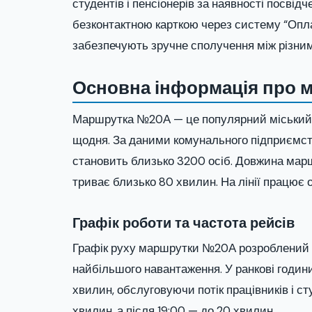
студентів і пенсіонерів за наявності посвідч
безконтактною карткою через систему “Опла
забезпечують зручне сполучення між різни
Основна інформація про 
Маршрутка №20А — це популярний міський м
щодня. За даними комунального підприємст
становить близько 3200 осіб. Довжина марш
триває близько 80 хвилин. На лінії працює о
Графік роботи та частота рейсів
Графік руху маршрутки №20А розроблений т
найбільшого навантаження. У ранкові годин
хвилин, обслуговуючи потік працівників і ст
хвилин, а після 19:00 — до 20 хвилин.