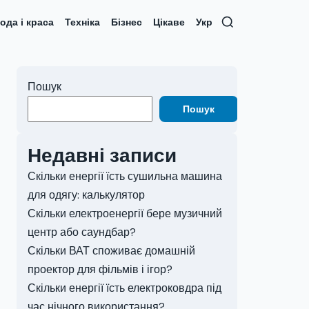
ода і краса
Техніка
Бізнес
Цікаве
Укр
Пошук
Пошук
Недавні записи
Скільки енергії їсть сушильна машина
для одягу: калькулятор
Скільки електроенергії бере музичний
центр або саундбар?
Скільки ВАТ споживає домашній
проектор для фільмів і ігор?
Скільки енергії їсть електроковдра під
час нічного використання?