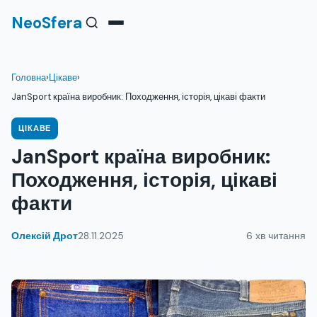
NeoSfera
Головна
›
Цікаве
›
JanSport країна виробник: Походження, історія, цікаві факти
ЦІКАВЕ
JanSport країна виробник:
Походження, історія, цікаві
факти
Олексій Дрот
28.11.2025
6 хв читання