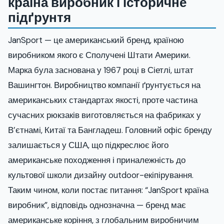
країна виробник і історичне
підґрунтя
JanSport — це американський бренд, країною
виробником якого є Сполучені Штати Америки.
Марка була заснована у 1967 році в Сіетлі, штат
Вашингтон. Виробництво компанії ґрунтується на
американських стандартах якості, проте частина
сучасних рюкзаків виготовляється на фабриках у
В’єтнамі, Китаї та Бангладеш. Головний офіс бренду
залишається у США, що підкреслює його
американське походження і приналежність до
культової школи дизайну outdoor-екіпірування.
Таким чином, коли постає питання: “JanSport країна
виробник”, відповідь однозначна — бренд має
американське коріння, з глобальним виробничим