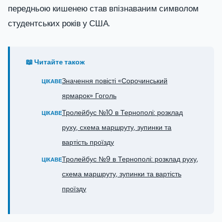
передньою кишенею став впізнаваним символом
студентських років у США.
📖 Читайте також
Значення повісті «Сорочинський
ЦІКАВЕ
ярмарок» Гоголь
Тролейбус №10 в Тернополі: розклад
ЦІКАВЕ
руху, схема маршруту, зупинки та
вартість проїзду
Тролейбус №9 в Тернополі: розклад руху,
ЦІКАВЕ
схема маршруту, зупинки та вартість
проїзду