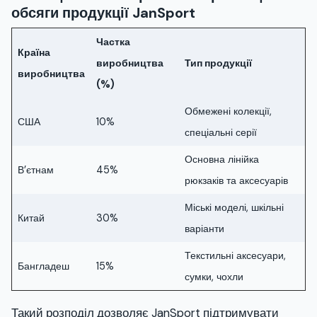
обсяги продукції JanSport
Частка
Країна
виробництва
Тип продукції
виробництва
(%)
Обмежені колекції,
США
10%
спеціальні серії
Основна лінійка
В’єтнам
45%
рюкзаків та аксесуарів
Міські моделі, шкільні
Китай
30%
варіанти
Текстильні аксесуари,
Бангладеш
15%
сумки, чохли
Такий розподіл дозволяє JanSport підтримувати