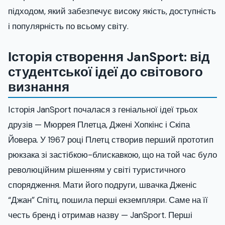
підходом, який забезпечує високу якість, доступність
і популярність по всьому світу.
Історія створення JanSport: від
студентської ідеї до світового
визнання
Історія JanSport почалася з геніальної ідеї трьох
друзів — Мюррея Плетца, Джені Хопкінс і Скіпа
Йовера. У 1967 році Плетц створив перший прототип
рюкзака зі застібкою-блискавкою, що на той час було
революційним рішенням у світі туристичного
спорядження. Мати його подруги, швачка Дженіс
“Джан” Спітц, пошила перші екземпляри. Саме на її
честь бренд і отримав назву — JanSport. Перші