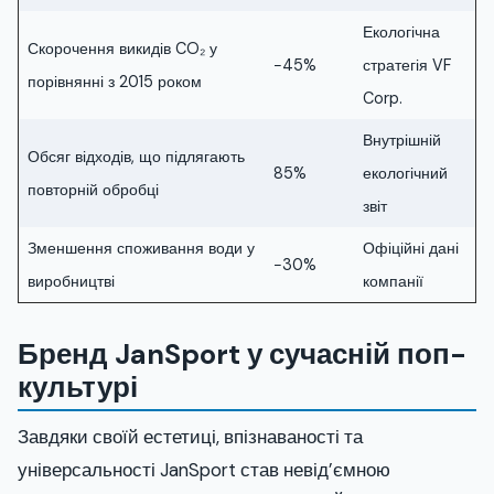
Екологічна
Скорочення викидів CO₂ у
−45%
стратегія VF
порівнянні з 2015 роком
Corp.
Внутрішній
Обсяг відходів, що підлягають
85%
екологічний
повторній обробці
звіт
Зменшення споживання води у
Офіційні дані
−30%
виробництві
компанії
Бренд JanSport у сучасній поп-
культурі
Завдяки своїй естетиці, впізнаваності та
універсальності JanSport став невід’ємною