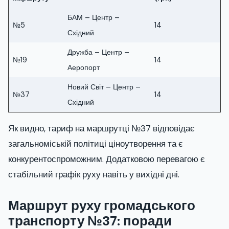
БАМ – Центр –
№5
14
Східний
Дружба – Центр –
№19
14
Аеропорт
Новий Світ – Центр –
№37
14
Східний
Як видно, тариф на маршрутці №37 відповідає
загальноміській політиці ціноутворення та є
конкурентоспроможним. Додатковою перевагою є
стабільний графік руху навіть у вихідні дні.
Маршрут руху громадського
транспорту №37: поради