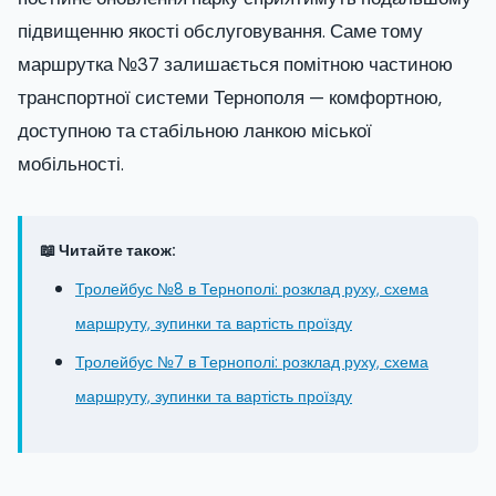
підвищенню якості обслуговування. Саме тому
маршрутка №37 залишається помітною частиною
транспортної системи Тернополя — комфортною,
доступною та стабільною ланкою міської
мобільності.
📖 Читайте також:
Тролейбус №8 в Тернополі: розклад руху, схема
маршруту, зупинки та вартість проїзду
Тролейбус №7 в Тернополі: розклад руху, схема
маршруту, зупинки та вартість проїзду