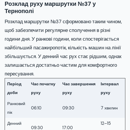
Розклад руху маршрутки №37 у
Тернополі
Розклад маршрутки №37 сформовано таким чином,
щоб забезпечити регулярне сполучення в різні
години дня. У ранкові години, коли спостерігається
найбільший пасажиропотік, кількість машин на лінії
збільшується. У денний час рух стає рідшим, однак
залишається достатньо частим для комфортного
пересування.
Період
Час початку
Час завершення
Інтервал
доби
руху
руху
руху
Ранковий
06:10
09:30
7 хвилин
пік
Денний
12–15
09:30
17:00