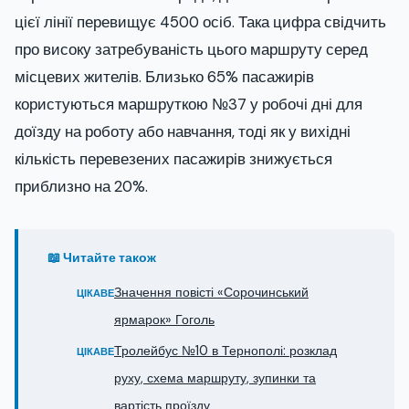
цієї лінії перевищує 4500 осіб. Така цифра свідчить
про високу затребуваність цього маршруту серед
місцевих жителів. Близько 65% пасажирів
користуються маршруткою №37 у робочі дні для
доїзду на роботу або навчання, тоді як у вихідні
кількість перевезених пасажирів знижується
приблизно на 20%.
📖 Читайте також
Значення повісті «Сорочинський
ЦІКАВЕ
ярмарок» Гоголь
Тролейбус №10 в Тернополі: розклад
ЦІКАВЕ
руху, схема маршруту, зупинки та
вартість проїзду