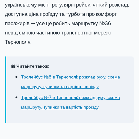
українському місті: регулярні рейси, чіткий розклад,
доступна ціна проїзду та турбота про комфорт
пасажирів — усе це робить маршрутку №36
невід’ємною частиною транспортної мережі
Тернополя.
📖 Читайте також:
Тролейбус №8 в Тернополі: розклад руху, схема
маршруту, зупинки та вартість проїзду
Тролейбус №7 в Тернополі: розклад руху, схема
маршруту, зупинки та вартість проїзду