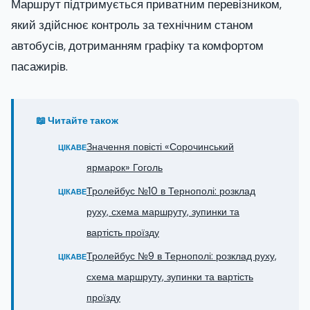
Маршрут підтримується приватним перевізником,
який здійснює контроль за технічним станом
автобусів, дотриманням графіку та комфортом
пасажирів.
📖 Читайте також
Значення повісті «Сорочинський
ЦІКАВЕ
ярмарок» Гоголь
Тролейбус №10 в Тернополі: розклад
ЦІКАВЕ
руху, схема маршруту, зупинки та
вартість проїзду
Тролейбус №9 в Тернополі: розклад руху,
ЦІКАВЕ
схема маршруту, зупинки та вартість
проїзду