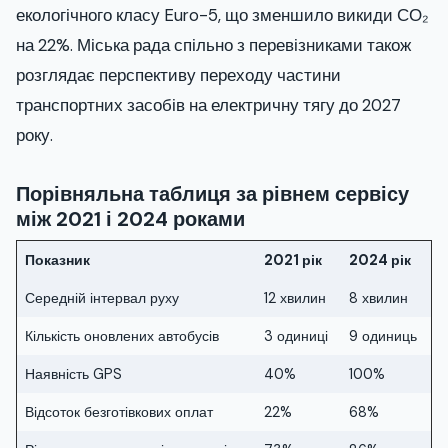
екологічного класу Euro-5, що зменшило викиди СО₂
на 22%. Міська рада спільно з перевізниками також
розглядає перспективу переходу частини
транспортних засобів на електричну тягу до 2027
року.
Порівняльна таблиця за рівнем сервісу
між 2021 і 2024 роками
Показник
2021 рік
2024 рік
Середній інтервал руху
12 хвилин
8 хвилин
Кількість оновлених автобусів
3 одиниці
9 одиниць
Наявність GPS
40%
100%
Відсоток безготівкових оплат
22%
68%