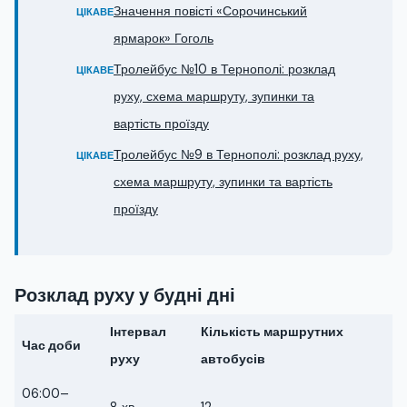
Значення повісті «Сорочинський
ЦІКАВЕ
ярмарок» Гоголь
Тролейбус №10 в Тернополі: розклад
ЦІКАВЕ
руху, схема маршруту, зупинки та
вартість проїзду
Тролейбус №9 в Тернополі: розклад руху,
ЦІКАВЕ
схема маршруту, зупинки та вартість
проїзду
Розклад руху у будні дні
Інтервал
Кількість маршрутних
Час доби
руху
автобусів
06:00–