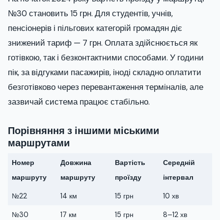
№30 становить 15 грн. Для студентів, учнів,
пенсіонерів і пільгових категорій громадян діє
знижений тариф — 7 грн. Оплата здійснюється як
готівкою, так і безконтактними способами. У години
пік, за відгуками пасажирів, іноді складно оплатити
безготівково через перевантаження терміналів, але
зазвичай система працює стабільно.
Порівняння з іншими міськими
маршрутами
Номер
Довжина
Вартість
Середній
маршруту
маршруту
проїзду
інтервал
№22
14 км
15 грн
10 хв
№30
17 км
15 грн
8–12 хв