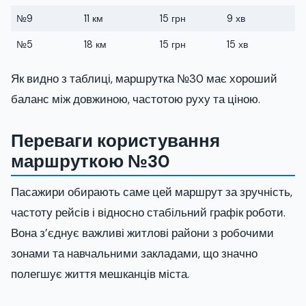
№9
11 км
15 грн
9 хв
№5
18 км
15 грн
15 хв
Як видно з таблиці, маршрутка №30 має хороший
баланс між довжиною, частотою руху та ціною.
Переваги користування
маршруткою №30
Пасажири обирають саме цей маршрут за зручність,
частоту рейсів і відносно стабільний графік роботи.
Вона з’єднує важливі житлові райони з робочими
зонами та навчальними закладами, що значно
полегшує життя мешканців міста.