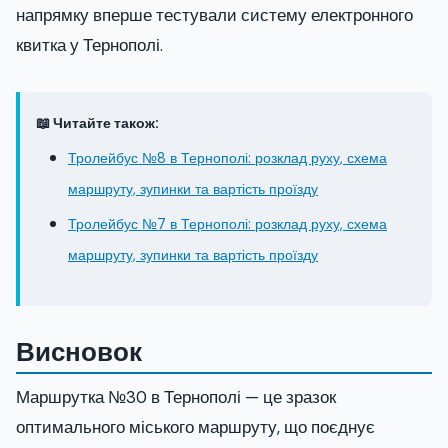
напрямку вперше тестували систему електронного
квитка у Тернополі.
📖 Читайте також:
Тролейбус №8 в Тернополі: розклад руху, схема
маршруту, зупинки та вартість проїзду
Тролейбус №7 в Тернополі: розклад руху, схема
маршруту, зупинки та вартість проїзду
Висновок
Маршрутка №30 в Тернополі — це зразок
оптимального міського маршруту, що поєднує