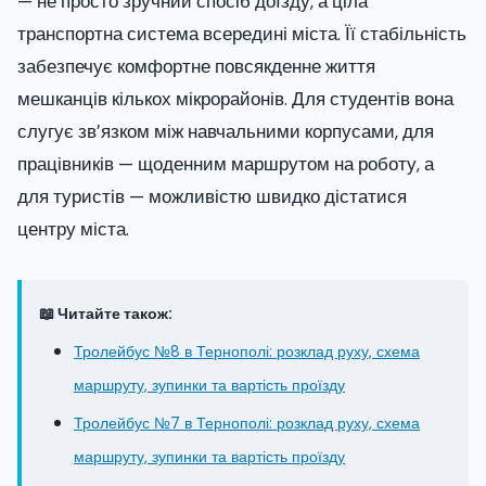
— не просто зручний спосіб доїзду, а ціла
транспортна система всередині міста. Її стабільність
забезпечує комфортне повсякденне життя
мешканців кількох мікрорайонів. Для студентів вона
слугує зв’язком між навчальними корпусами, для
працівників — щоденним маршрутом на роботу, а
для туристів — можливістю швидко дістатися
центру міста.
📖 Читайте також:
Тролейбус №8 в Тернополі: розклад руху, схема
маршруту, зупинки та вартість проїзду
Тролейбус №7 в Тернополі: розклад руху, схема
маршруту, зупинки та вартість проїзду