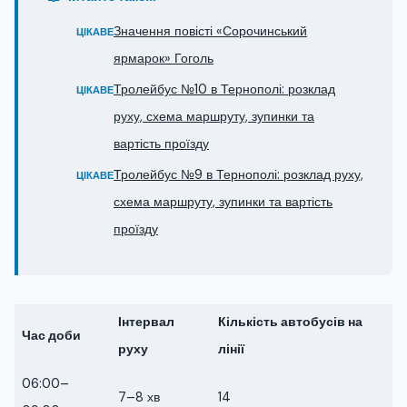
Значення повісті «Сорочинський
ЦІКАВЕ
ярмарок» Гоголь
Тролейбус №10 в Тернополі: розклад
ЦІКАВЕ
руху, схема маршруту, зупинки та
вартість проїзду
Тролейбус №9 в Тернополі: розклад руху,
ЦІКАВЕ
схема маршруту, зупинки та вартість
проїзду
Інтервал
Кількість автобусів на
Час доби
руху
лінії
06:00–
7–8 хв
14