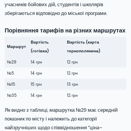
учасників бойових дій, студентів і школярів
зберігаються відповідно до міської програми.
Порівняння тарифів на різних маршрутах
Вартість
Вартість (карта
Маршрут
(готівка)
тернополянина)
№29
14 грн
12 грн
№5
14 грн
12 грн
№15
15 грн
13 грн
№35
14 грн
12 грн
Як видно з таблиці, маршрутка №29 має середній
показник по місту і належить до категорії
найзручніших щодо співвідношення “ціна–