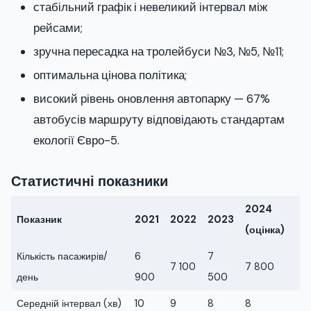
стабільний графік і невеликий інтервал між
рейсами;
зручна пересадка на тролейбуси №3, №5, №11;
оптимальна цінова політика;
високий рівень оновлення автопарку — 67%
автобусів маршруту відповідають стандартам
екології Євро-5.
Статистичні показники
2024
Показник
2021
2022
2023
(оцінка)
Кількість пасажирів/
6
7
7 100
7 800
день
900
500
Середній інтервал (хв)
10
9
8
8