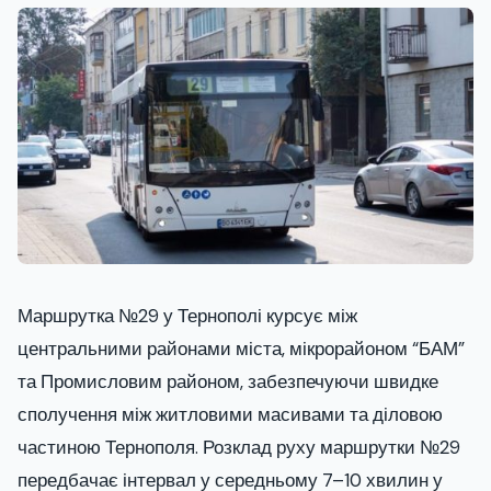
Маршрутка №29 у Тернополі курсує між
центральними районами міста, мікрорайоном “БАМ”
та Промисловим районом, забезпечуючи швидке
сполучення між житловими масивами та діловою
частиною Тернополя. Розклад руху маршрутки №29
передбачає інтервал у середньому 7–10 хвилин у