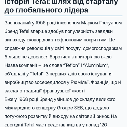
Історія Tefal: шлях від стартапу
до глобального лідера
Заснований у 1956 році інженером Марком Грегуаром
бренд Tefal вперше здобув популярність завдяки
винаходу сковорідок з тефлоновим покриттям. Це
справжня революція у світі посуду: домогосподаркам
більше не довелося боротися з пригорілою їжею.
Назва компанії – це слова “Teflon” і “Aluminium”,
об’єднані у “Tefal”. З перших днів свого існування
виробництво зосередилося у Рюмільї, Франція, що й
заклало традиції французької якості.
Вже у 1968 році бренд увійшов до складу великого
міжнародного концерну Groupe SEB, що додало
потужного розвитку й виходу на світовий ринок. На
сьогодні Tefal має представництва у понад 120