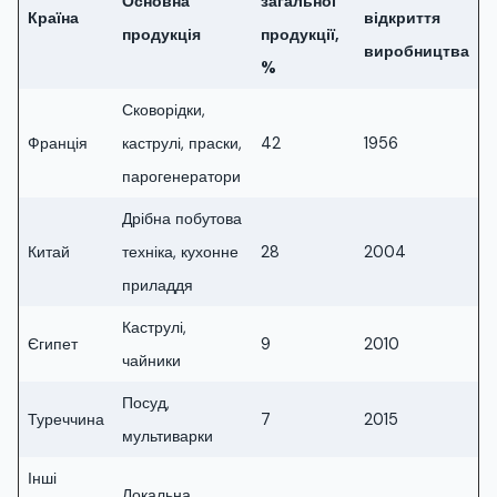
Основна
загальної
Країна
відкриття
продукція
продукції,
виробництва
%
Сковорідки,
Франція
каструлі, праски,
42
1956
парогенератори
Дрібна побутова
Китай
техніка, кухонне
28
2004
приладдя
Каструлі,
Єгипет
9
2010
чайники
Посуд,
Туреччина
7
2015
мультиварки
Інші
Локальна