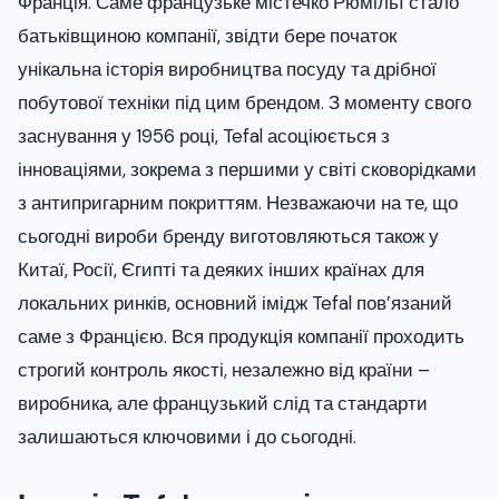
Франція. Саме французьке містечко Рюмільї стало
батьківщиною компанії, звідти бере початок
унікальна історія виробництва посуду та дрібної
побутової техніки під цим брендом. З моменту свого
заснування у 1956 році, Tefal асоціюється з
інноваціями, зокрема з першими у світі сковорідками
з антипригарним покриттям. Незважаючи на те, що
сьогодні вироби бренду виготовляються також у
Китаї, Росії, Єгипті та деяких інших країнах для
локальних ринків, основний імідж Tefal пов’язаний
саме з Францією. Вся продукція компанії проходить
строгий контроль якості, незалежно від країни –
виробника, але французький слід та стандарти
залишаються ключовими і до сьогодні.