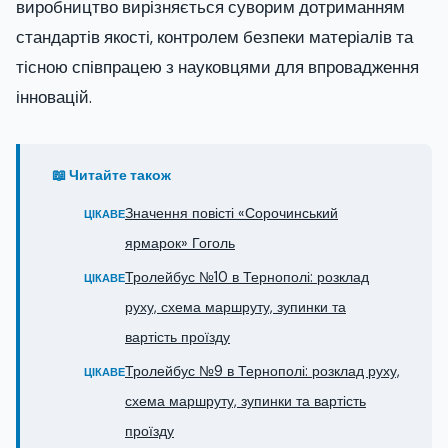
виробництво вирізняється суворим дотриманням
стандартів якості, контролем безпеки матеріалів та
тісною співпрацею з науковцями для впровадження
інновацій.
📖 Читайте також
Значення повісті «Сорочинський
ЦІКАВЕ
ярмарок» Гоголь
Тролейбус №10 в Тернополі: розклад
ЦІКАВЕ
руху, схема маршруту, зупинки та
вартість проїзду
Тролейбус №9 в Тернополі: розклад руху,
ЦІКАВЕ
схема маршруту, зупинки та вартість
проїзду