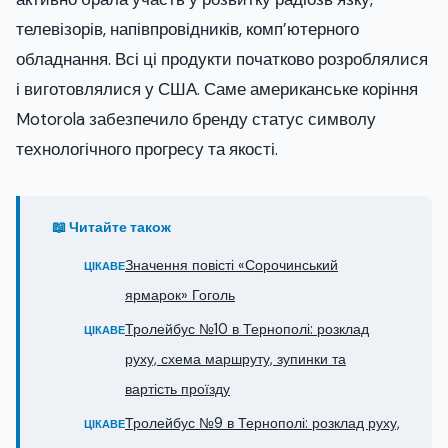
телевізорів, напівпровідників, комп’ютерного
обладнання. Всі ці продукти початково розроблялися
і виготовлялися у США. Саме американське коріння
Motorola забезпечило бренду статус символу
технологічного прогресу та якості.
📖 Читайте також
Значення повісті «Сорочинський
ЦІКАВЕ
ярмарок» Гоголь
Тролейбус №10 в Тернополі: розклад
ЦІКАВЕ
руху, схема маршруту, зупинки та
вартість проїзду
Тролейбус №9 в Тернополі: розклад руху,
ЦІКАВЕ