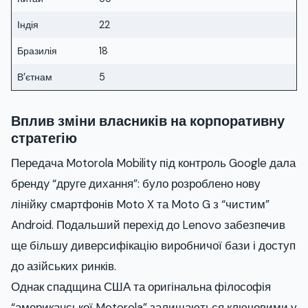
Індія
22
Бразилія
18
В’єтнам
5
Вплив зміни власників на корпоративну
стратегію
Передача Motorola Mobility під контроль Google дала
брендy “друге дихання”: було розроблено нову
лінійку смартфонів Moto X та Moto G з “чистим”
Android. Подальший перехід до Lenovo забезпечив
ще більшу диверсифікацію виробничої бази і доступ
до азійських ринків.
Однак спадщина США та оригінальна філософія
“американської Motorola” залишаються ключовими у