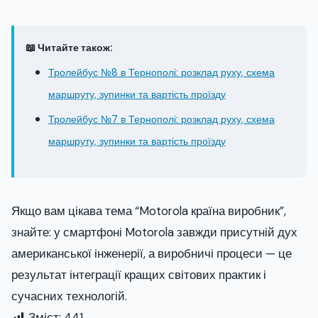
📖 Читайте також:
Тролейбус №8 в Тернополі: розклад руху, схема
маршруту, зупинки та вартість проїзду
Тролейбус №7 в Тернополі: розклад руху, схема
маршруту, зупинки та вартість проїзду
Якщо вам цікава тема “Motorola країна виробник”,
знайте: у смартфоні Motorola завжди присутній дух
американської інженерії, а виробничі процеси — це
результат інтеграції кращих світових практик і
сучасних технологій.
Зміст:
441