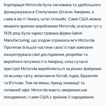
Корпорація Motorola була заснована та здебільшого
функціонувала в Сполучених Штатах Америки, а
саме в місті Чикаго, штат Іллінойс. Саме США можна
вважати країною виробником Motorola, оскільки тут у
1928 році була зареєстрована фірма Galvin
Manufacturing, що згодом отримала ім’я Motorola.
Протягом більшої частини своєї історії компанія
концентрувала свої дослідження, розробки та
виробничі потужності в Америці, хоча сучасні
пристрої Motorola виробляються на різних фабриках
по всьому світу, включаючи Китай, Індію, Бразилію
та В’єтнам. Тим не менш, бренд, інновації та
головний офіс Motorola мають американське
походження, і саме США є країною її народження.