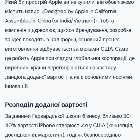
Який би пристрій Apple ви не купили, він обов’язково
містить напис: «Designed by Apple in California.
Assembled in China (or India/Vietnam)». Тобто
компанія підкреслює, що хоч брендування, розробка
та ідея походять з Каліфорнії, основний процес
виготовлення відбувається за межами США. Саме
це робить Apple прикладом глобальної корпорації, де
виробничі країни перетворюються на частину
ланцюга доданої вартості, а не є основними носіями
інновацій.
Розподіл доданої вартості
За даними Гарвардської школи бізнесу, близько 30-
40% вартості iPhone створюється у США (концепція,
дослідження, маркетинг), тоді як безпосередньо