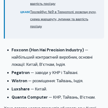
вартість проїзду
Тролейбус №9 в Тернополі: розклад руху,
ЦІКАВЕ
схема маршруту, зупинки та вартість
проїзду
Foxconn (Hon Hai Precision Industry)
—
найбільший контрактний виробник, основні
локації: Китай, В’єтнам, Індія.
Pegatron
— заводи у КНР і Тайвані.
Wistron
— розміщення: Тайвань, Індія.
Luxshare
— Китай.
Quanta Computer
— КНР, Тайвань, В’єтнам.