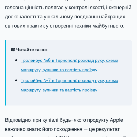
головна цінність полягає у контролі якості, інженерній
досконалості та унікальному поєднанні найкращих
світових практик у створенні техніки майбутнього.
📖 Читайте також:
Тролейбус №8 в Тернополі: розклад руху, схема
маршруту, зупинки та вартість проїзду
Тролейбус №7 в Тернополі: розклад руху, схема
маршруту, зупинки та вартість проїзду
Відповідно, при купівлі будь-якого продукту Apple
важливо знати: його походження — це результат