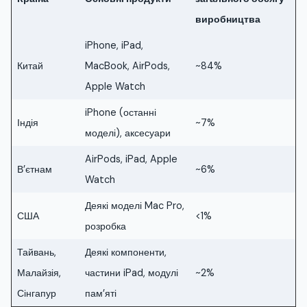
виробництва
iPhone, iPad,
Китай
MacBook, AirPods,
~84%
Apple Watch
iPhone (останні
Індія
~7%
моделі), аксесуари
AirPods, iPad, Apple
В’єтнам
~6%
Watch
Деякі моделі Mac Pro,
США
<1%
розробка
Тайвань,
Деякі компоненти,
Малайзія,
частини iPad, модулі
~2%
Сінгапур
пам’яті