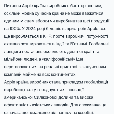
Питання Apple країна виробник є багаторівневим,
оскільки жодна сучасна країна не може вважатися
єдиним місцем зборки чи виробництва цієї продукції
на 100%. У 2024 році більшість пристроїв Apple все
ще виробляється в КНР, проте виробничі потужності
активно розширюються в Індії та В’єтнамі. Глобальні
ланцюги постачань охоплюють десятки країн та
мільйони людей, а «каліфорнійські» ідеї
перетворюються на реальні пристрої із залученням
компаній майже на всіх континентах.
Apple країна виробник стала прикладом глобалізації
виробництва: тут поєднуються інновації
американської Силіконової долини та висока
ефективність азіатських заводів. Для споживача це
означає, що незалежно від напису на коробці,