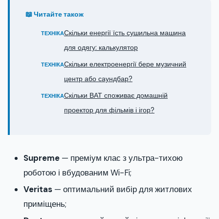
📖 Читайте також
Скільки енергії їсть сушильна машина
ТЕХНІКА
для одягу: калькулятор
Скільки електроенергії бере музичний
ТЕХНІКА
центр або саундбар?
Скільки ВАТ споживає домашній
ТЕХНІКА
проектор для фільмів і ігор?
Supreme
— преміум клас з ультра-тихою
роботою і вбудованим Wi-Fi;
Veritas
— оптимальний вибір для житлових
приміщень;