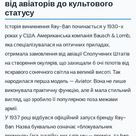
від авіаторів до культового
статусу
Історія виникнення Ray-Ban починається у 1930-х
роках у США. Американська компанія Bausch & Lomb,
яка спеціалізувалася на оптичних приладах,
отримала замовлення від авіації Сполучених Штатів
на створення окулярів, що захищали б очі пілотів від
яскравого сонячного світла на великій висоті. Так
народилася перша модель —
Aviator
. Вона не лише
виконувала практичну функцію, але й мала стильний
вигляд, що зробило її популярною поза межами
армії.
У 1937 році відбувся офіційний запуск бренду Ray-
Ban. Назва буквально означає «блокувальник
променів» (від англійських слів
ray
— промінь та
ban