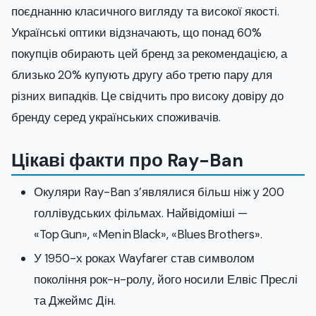
поєднанню класичного вигляду та високої якості.
Українські оптики відзначають, що понад 60%
покупців обирають цей бренд за рекомендацією, а
близько 20% купують другу або третю пару для
різних випадків. Це свідчить про високу довіру до
бренду серед українських споживачів.
Цікаві факти про Ray-Ban
Окуляри Ray-Ban з’являлися більш ніж у 200
голлівудських фільмах. Найвідоміші —
«Top Gun», «Men in Black», «Blues Brothers».
У 1950-х роках Wayfarer став символом
покоління рок-н-ролу, його носили Елвіс Преслі
та Джеймс Дін.