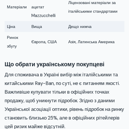
Ліцензовані матеріали за
Матеріали
ацетат
італійськими стандартами
Mazzucchelli
Ціна
Вища
Дещо нижча
Ринок
Європа, США
Азія, Латинська Америка
збуту
Що обрати українському покупцеві
Для споживача в Україні вибір між італійськими та
китайськими Ray-Ban, по суті, не є питанням якості.
Важливіше купувати тільки в офіційних точках
продажу, щоб уникнути підробок. Згідно з даними
Української асоціації оптики, рівень підробок на ринку
становить близько 25%, але в офіційних рітейлерів
цей ризик майже відсутній.